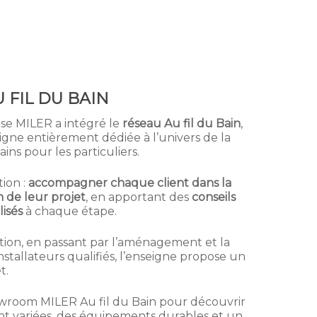
 FIL DU BAIN
ise MILER a intégré le
réseau Au fil du Bain
,
gne entièrement dédiée à l’univers de la
ains pour les particuliers.
ion :
accompagner chaque client dans la
n de leur projet
, en apportant des
conseils
isés
à chaque étape.
eption, en passant par l’aménagement et la
nstallateurs qualifiés, l’enseigne propose un
t.
room MILER Au fil du Bain pour découvrir
t variées, des équipements durables et un