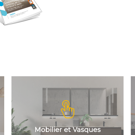
Meubles
Vasques et lavabos
Armoires de toilette et
miroirs
Mobilier et Vasques