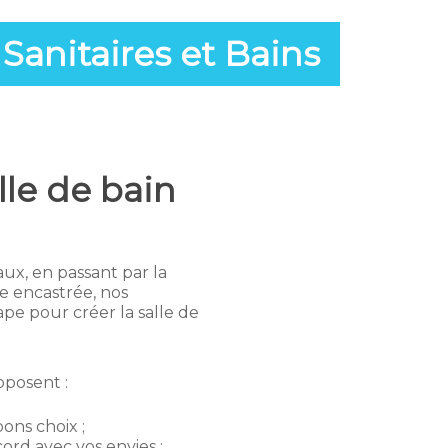
Sanitaires et Bains
lle de bain
x, en passant par la
ie encastrée, nos
e pour créer la salle de
oposent :
bons choix ;
ord avec vos envies ;