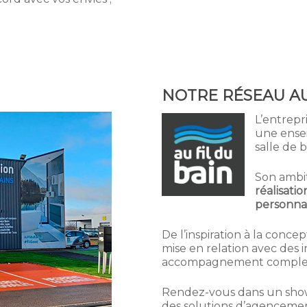
NOTRE RÉSEAU AU
L’entrepr
une ensei
salle de b
Son ambit
réalisatio
personnal
De l’inspiration à la conc
mise en relation avec des i
accompagnement comple
Rendez-vous dans un show
des solutions d’agencemen